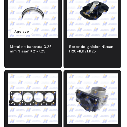
Agotado
Metal de bancada 0.25
Rotor de ignicion Nissan
mm Nissan K21-K25
H20-II,K21,K25
Precio
Precio
habitual
habitual