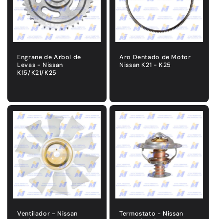
ó
n
:
Engrane de Arbol de
Aro Dentado de Motor
Levas - Nissan
Nissan K21 - K25
K15/K21/K25
Precio
Precio
habitual
habitual
Ventilador - Nissan
Termostato - Nissan