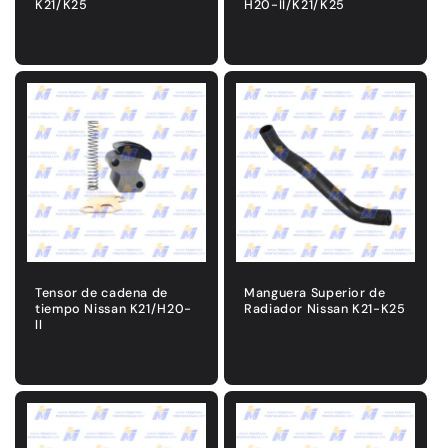
K21/K25
H20-II/K21/K25
Precio
Precio
habitual
habitual
Tensor de cadena de
Manguera Superior de
tiempo Nissan K21/H20-
Radiador Nissan K21-K25
ll
Precio
Precio
habitual
habitual