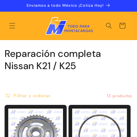
Ir
Enviamos a todo México ¡Cotiza Hoy!
directamente
al contenido
Carrito
C
Reparación completa
o
Nissan K21 / K25
l
e
Filtrar y ordenar
13 productos
c
c
i