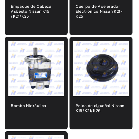
Empaque de Cabeza
Cuerpo de Acelerador
Asbesto Nissan K15
Electronico Nissan K21-
/K21/K25
K25
Precio
Precio
habitual
habitual
Bomba Hidráulica
Polea de cigueñal Nissan
K15/K21/K25
Precio
Precio
habitual
habitual