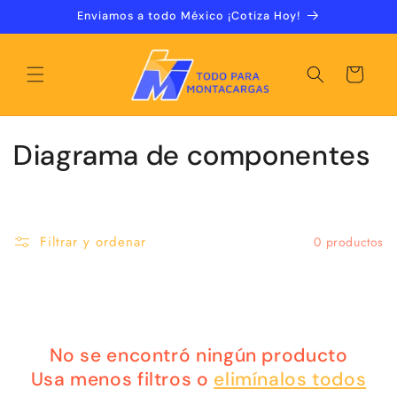
Ir
Enviamos a todo México ¡Cotiza Hoy!
directamente
al contenido
Carrito
C
Diagrama de componentes
o
l
Filtrar y ordenar
0 productos
e
c
c
No se encontró ningún producto
i
Usa menos filtros o
elimínalos todos