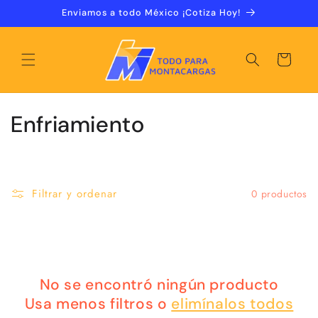
Ir
Enviamos a todo México ¡Cotiza Hoy!
directamente
al contenido
Carrito
C
Enfriamiento
o
l
Filtrar y ordenar
0 productos
e
c
c
No se encontró ningún producto
i
Usa menos filtros o
elimínalos todos