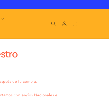
Iniciar
Carrito
sesión
stro
después de tu compra.
ontamos con envíos Nacionales e