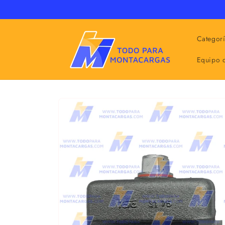
Ir
directamente
al contenido
Categor
Equipo 
Ir
directamente
a la
información
del producto