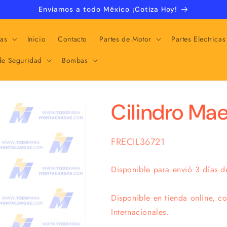
Enviamos a todo México ¡Cotiza Hoy!
ías
Inicio
Contacto
Partes de Motor
Partes Electricas
de Seguridad
Bombas
Cilindro Mae
SKU:
FRECIL36721
Disponible para envió 3 días 
Disponible en tienda online, c
Internacionales.